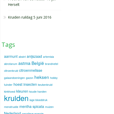
Herselt
Kruiden ruildag 5 juni 2016
Tags
aarmunt
anijszaad
absint
artemisia
astma
België
abrotanum
brandnetel
citroenmelisse
citroenkruid
heksen
galaandoeningen
gazon
hobby
hoest
insecten
tuinder
keukenkruid
kleuren
kinkhoest
koude handen
kruiden
lage bloeddruk
mentha spicata
menstruatie
muizen
Nederland
negatieve energie