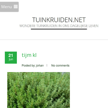
Menu
tijm kl
21
jun
Posted by:
johan
No comments