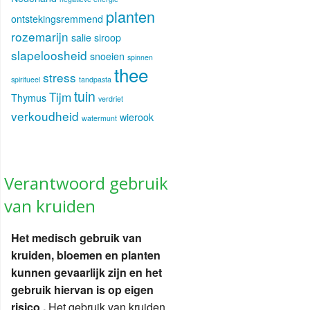
planten
ontstekingsremmend
rozemarijn
salie
siroop
slapeloosheid
snoeien
spinnen
thee
stress
spiritueel
tandpasta
tuin
Tijm
Thymus
verdriet
verkoudheid
wierook
watermunt
Verantwoord gebruik
van kruiden
Het medisch gebruik van
kruiden, bloemen en planten
kunnen gevaarlijk zijn en het
gebruik hiervan is op eigen
risico .
Het gebruik van kruiden