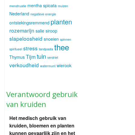
mentha spicata
menstruatie
muizen
Nederland
negatieve energie
planten
ontstekingsremmend
rozemarijn
salie
siroop
slapeloosheid
snoeien
spinnen
thee
stress
spiritueel
tandpasta
tuin
Tijm
Thymus
verdriet
verkoudheid
wierook
watermunt
Verantwoord gebruik
van kruiden
Het medisch gebruik van
kruiden, bloemen en planten
kunnen gevaarlijk zijn en het