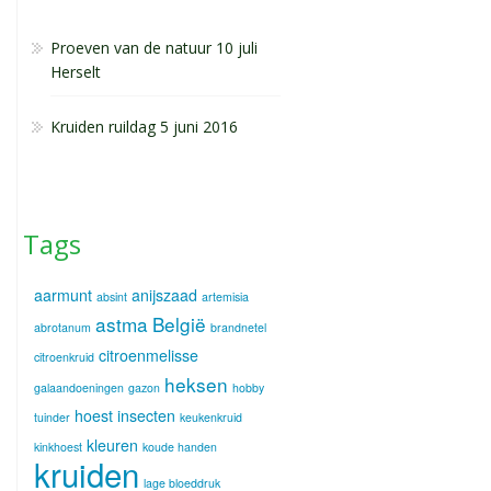
Proeven van de natuur 10 juli
Herselt
Kruiden ruildag 5 juni 2016
Tags
aarmunt
anijszaad
absint
artemisia
astma
België
abrotanum
brandnetel
citroenmelisse
citroenkruid
heksen
galaandoeningen
gazon
hobby
hoest
insecten
tuinder
keukenkruid
kleuren
kinkhoest
koude handen
kruiden
lage bloeddruk