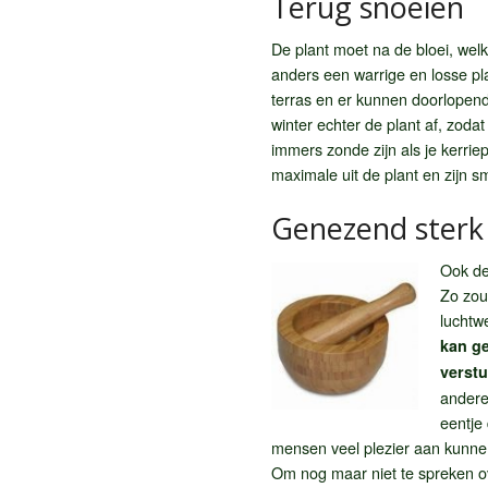
Terug snoeien
De plant moet na de bloei, wel
anders een warrige en losse pl
terras en er kunnen doorlopend
winter echter de plant af, zod
immers zonde zijn als je kerriep
maximale uit de plant en zijn s
Genezend sterk
Ook de
Zo zou
luchtw
kan ge
verstu
andere
eentje
mensen veel plezier aan kunne
Om nog maar niet te spreken ov