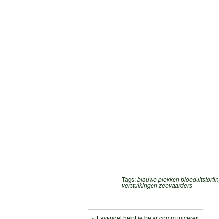
Tags:
blauwe plekken
bloeduitstorti
verstuikingen
zeevaarders
« Lavendel helpt je beter communiceren