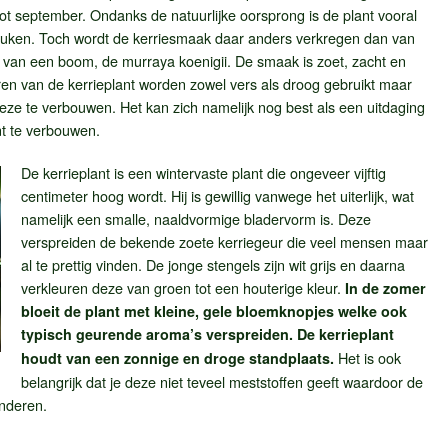
ot september. Ondanks de natuurlijke oorsprong is de plant vooral
keuken. Toch wordt de kerriesmaak daar anders verkregen dan van
jk van een boom, de murraya koenigii. De smaak is zoet, zacht en
eren van de kerrieplant worden zowel vers als droog gebruikt maar
deze te verbouwen. Het kan zich namelijk nog best als een uitdaging
nt te verbouwen.
De kerrieplant is een wintervaste plant die ongeveer vijftig
centimeter hoog wordt. Hij is gewillig vanwege het uiterlijk, wat
namelijk een smalle, naaldvormige bladervorm is. Deze
verspreiden de bekende zoete kerriegeur die veel mensen maar
al te prettig vinden. De jonge stengels zijn wit grijs en daarna
verkleuren deze van groen tot een houterige kleur.
In de zomer
bloeit de plant met kleine, gele bloemknopjes welke ook
typisch geurende aroma’s verspreiden. De kerrieplant
Het is ook
houdt van een zonnige en droge standplaats.
belangrijk dat je deze niet teveel meststoffen geeft waardoor de
anderen.