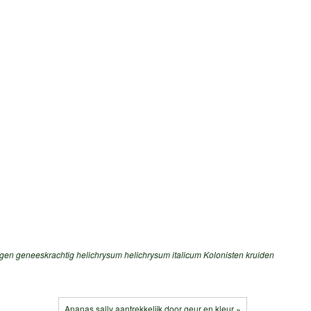
ngen
geneeskrachtig
helichrysum
helichrysum italicum
Kolonisten
kruiden
Ananas sally aantrekkelijk door geur en kleur »