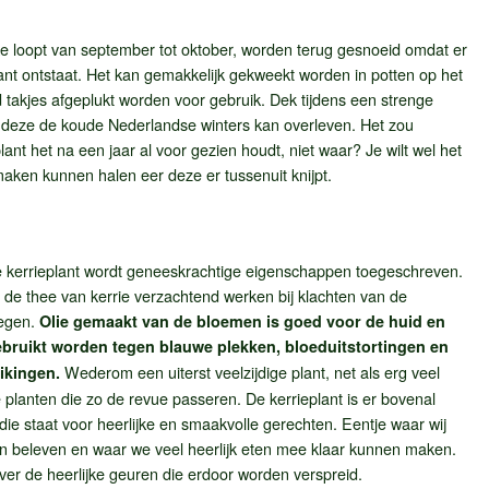
ke loopt van september tot oktober, worden terug gesnoeid omdat er
ant ontstaat. Het kan gemakkelijk gekweekt worden in potten op het
 takjes afgeplukt worden voor gebruik. Dek tijdens een strenge
at deze de koude Nederlandse winters kan overleven. Het zou
lant het na een jaar al voor gezien houdt, niet waar? Je wilt wel het
maken kunnen halen eer deze er tussenuit knijpt.
 kerrieplant wordt geneeskrachtige eigenschappen toegeschreven.
 de thee van kerrie verzachtend werken bij klachten van de
egen.
Olie gemaakt van de bloemen is goed voor de huid en
bruikt worden tegen blauwe plekken, bloeduitstortingen en
Wederom een uiterst veelzijdige plant, net als erg veel
ikingen.
 planten die zo de revue passeren. De kerrieplant is er bovenal
 die staat voor heerlijke en smaakvolle gerechten. Eentje waar wij
n beleven en waar we veel heerlijk eten mee klaar kunnen maken.
er de heerlijke geuren die erdoor worden verspreid.