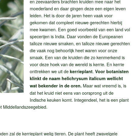
en zeevaarders brachten kruiden mee naar het
moederland en daar gingen deze een eigen leven
leiden. Het is door de jaren heen vaak voor
gekomen dat compleet nieuwe gerechten hierbij
mee kwamen. Een goed voorbeeld van een land vol
specerijen is India. Daar vonden de Europeanen
talloze nieuwe smaken, en talloze nieuwe gerechten
die vaak nog behoorlijk heet waren voor onze
smaak. Een van de kruiden die zo kenmerkend is
voor deze hoek van de wereld is kerrie. En kerrie
onttrekken we uit de
.
kerrieplant
Voor botanisten
klinkt de naam helichrysum italicum wellicht
Maar wat vreemd is, is
wat bekender in de oren.
dat het kruid niet eens van oorsprong uit de
Indische keuken komt. Integendeel, het is een plant
et Middellandszeegebied.
en zal de kerrieplant welig tieren. De plant heeft zwavelgele