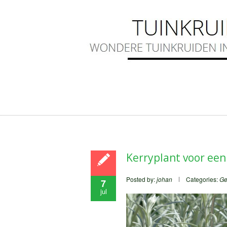
Kerryplant voor een
Posted by:
johan
Categories:
Ge
7
jul