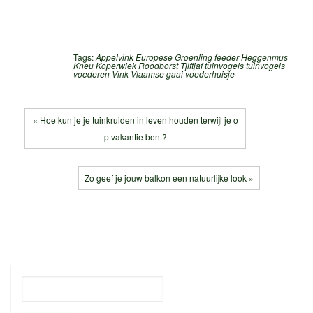
Tags:
Appelvink
Europese Groenling
feeder
Heggenmus
Kneu
Koperwiek
Roodborst
Tjiftjaf
tuinvogels
tuinvogels
voederen
Vink
Vlaamse gaai
voederhuisje
« Hoe kun je je tuinkruiden in leven houden terwijl je o
p vakantie bent?
Zo geef je jouw balkon een natuurlijke look »