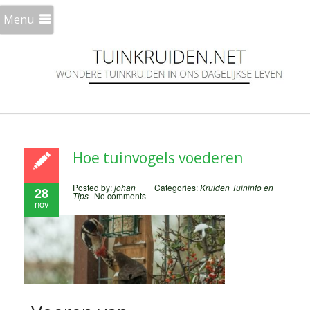
Menu
Hoe tuinvogels voederen
Posted by:
johan
Categories:
Kruiden
Tuininfo en
28
Tips
No comments
nov