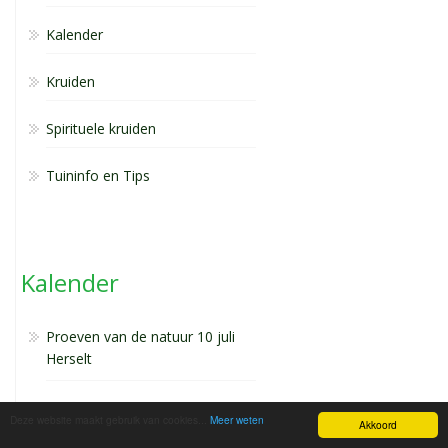
Kalender
Kruiden
Spirituele kruiden
Tuininfo en Tips
Kalender
Proeven van de natuur 10 juli
Herselt
Kruiden ruildag 5 juni 2016
Deze website maakt gebruik van cookies...
Meer weten
Akkoord