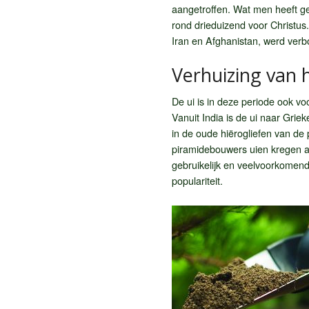
aangetroffen. Wat men heeft ge
rond drieduizend voor Christus. D
Iran en Afghanistan, werd ver
Verhuizing van 
De ui is in deze periode ook vo
Vanuit India is de ui naar Gri
in de oude hiërogliefen van de 
piramidebouwers uien kregen al
gebruikelijk en veelvoorkomende
populariteit.