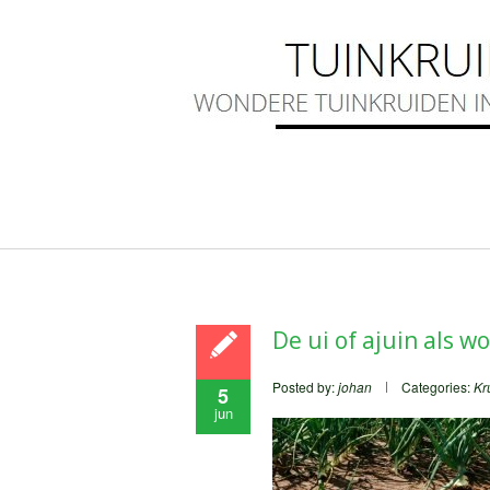
De ui of ajuin als w
Posted by:
johan
Categories:
Kr
5
jun