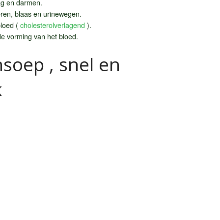
aag en darmen.
eren, blaas en urinewegen.
bloed (
cholesterolverlagend
).
de vorming van het bloed.
soep , snel en
k