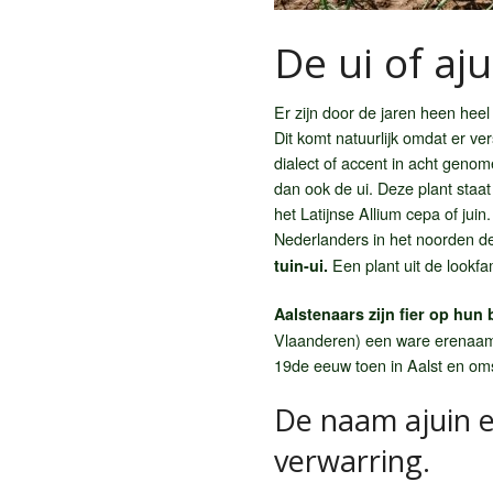
De ui of aj
Er zijn door de jaren heen heel
Dit komt natuurlijk omdat er ve
dialect of accent in acht geno
dan ook de ui. Deze plant staat
het Latijnse Allium cepa of jui
Nederlanders in het noorden d
Een plant uit de lookfam
tuin-ui.
Aalstenaars zijn fier op hun 
Vlaanderen) een ware erenaam,
19de eeuw toen in Aalst en oms
De naam ajuin e
verwarring.