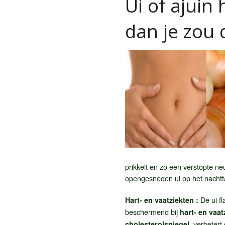
Ui of ajuin
dan je zou
prikkelt en zo een verstopte n
opengesneden ui op het nachtta
De ui fl
Hart- en vaatziekten :
beschermend bij
hart- en vaat
, verbeter
cholesterolspiegel