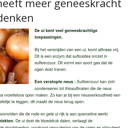
 heeft meer geneeskracht
 denken
De ui kent veel geneeskrachtige
toepassingen.
Bij het versnijden van een ui, komt allinase vrij.
Dit is een enzym dat sufloxides omzet in
sulfeenzuur. Dit vormt een soort gas dat de
ogen doet tranen.
Sulfeenzuur kan zich
Een verstopte neus :
condenseren tot thiosulfinaten die de neus
eus moeiteloos open maken. Zo kan je bij een neusverkoudheid een
feltje te leggen, dit maakt de neus terug open.
avonoïden die de rode en gele ui rijk is aan quercetine werkt
. De ui doet de bloeddruk dalen, verlaagt de
ziekten
t de doorbloeding, voorkomt veroudering van de vaten en stimuleert