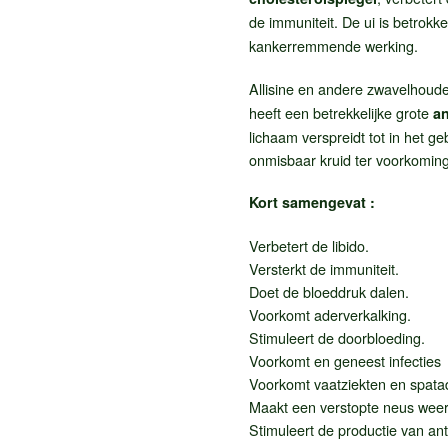
de immuniteit. De ui is betrokke
kankerremmende werking.
Allisine en andere zwavelhoud
heeft een betrekkelijke grote
an
lichaam verspreidt tot in het g
onmisbaar kruid ter voorkoming 
Kort samengevat :
Verbetert de libido.
Versterkt de immuniteit.
Doet de bloeddruk dalen.
Voorkomt aderverkalking.
Stimuleert de doorbloeding.
Voorkomt en geneest infecties
Voorkomt vaatziekten en spata
Maakt een verstopte neus weer
Stimuleert de productie van an