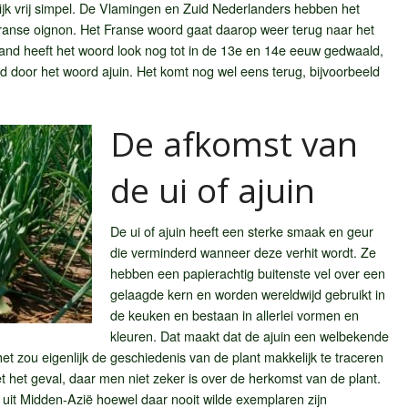
lijk vrij simpel. De Vlamingen en Zuid Nederlanders hebben het
ranse oignon. Het Franse woord gaat daarop weer terug naar het
land heeft het woord look nog tot in de 13e en 14e eeuw gedwaald,
 door het woord ajuin. Het komt nog wel eens terug, bijvoorbeeld
De afkomst van
de ui of ajuin
De ui of ajuin heeft een sterke smaak en geur
die verminderd wanneer deze verhit wordt. Ze
hebben een papierachtig buitenste vel over een
gelaagde kern en worden wereldwijd gebruikt in
de keuken en bestaan in allerlei vormen en
kleuren. Dat maakt dat de ajuin een welbekende
 het zou eigenlijk de geschiedenis van de plant makkelijk te traceren
t het geval, daar men niet zeker is over de herkomst van de plant.
 uit Midden-Azië hoewel daar nooit wilde exemplaren zijn