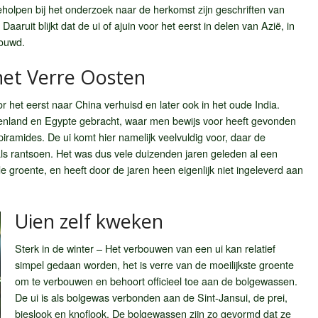
holpen bij het onderzoek naar de herkomst zijn geschriften van
aaruit blijkt dat de ui of ajuin voor het eerst in delen van Azië, in
bouwd.
het Verre Oosten
or het eerst naar China verhuisd en later ook in het oude India.
ekenland en Egypte gebracht, waar men bewijs voor heeft gevonden
piramides. De ui komt hier namelijk veelvuldig voor, daar de
s rantsoen. Het was dus vele duizenden jaren geleden al een
 groente, en heeft door de jaren heen eigenlijk niet ingeleverd aan
Uien zelf kweken
Sterk in de winter – Het verbouwen van een ui kan relatief
simpel gedaan worden, het is verre van de moeilijkste groente
om te verbouwen en behoort officieel toe aan de bolgewassen.
De ui is als bolgewas verbonden aan de Sint-Jansui, de prei,
bieslook en knoflook. De bolgewassen zijn zo gevormd dat ze