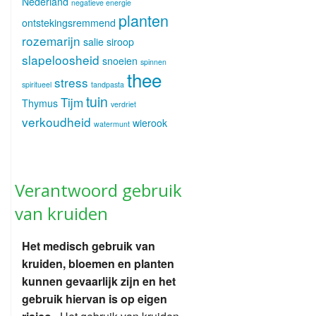
Nederland
negatieve energie
planten
ontstekingsremmend
rozemarijn
salie
siroop
slapeloosheid
snoeien
spinnen
thee
stress
spiritueel
tandpasta
tuin
Tijm
Thymus
verdriet
verkoudheid
wierook
watermunt
Verantwoord gebruik
van kruiden
Het medisch gebruik van
kruiden, bloemen en planten
kunnen gevaarlijk zijn en het
gebruik hiervan is op eigen