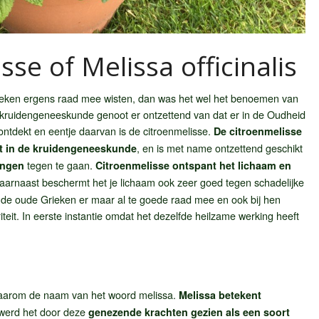
sse of Melissa officinalis
ieken ergens raad mee wisten, dan was het wel het benoemen van
 kruidengeneeskunde genoot er ontzettend van dat er in de Oudheid
ntdekt en eentje daarvan is de citroenmelisse.
De citroenmelisse
, en is met name ontzettend geschikt
ikt in de kruidengeneeskunde
tegen te gaan.
ingen
Citroenmelisse ontspant het lichaam en
arnaast beschermt het je lichaam ook zeer goed tegen schadelijke
 de oude Grieken er maar al te goede raad mee en ook bij hen
iteit. In eerste instantie omdat het dezelfde heilzame werking heeft
aarom de naam van het woord melissa.
Melissa betekent
erd het door deze
genezende krachten gezien als een soort