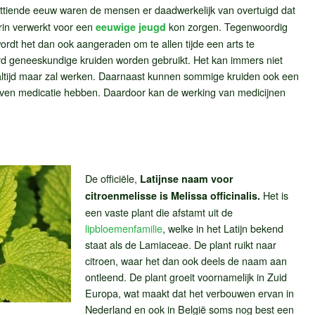
ttiende eeuw waren de mensen er daadwerkelijk van overtuigd dat
erin verwerkt voor een
kon zorgen. Tegenwoordig
eeuwige jeugd
ordt het dan ook aangeraden om te allen tijde een arts te
rd geneeskundige kruiden worden gebruikt. Het kan immers niet
ltijd maar zal werken. Daarnaast kunnen sommige kruiden ook een
ven medicatie hebben. Daardoor kan de werking van medicijnen
De officiële,
Latijnse naam voor
Het is
citroenmelisse is Melissa officinalis.
een vaste plant die afstamt uit de
lipbloemenfamilie
, welke in het Latijn bekend
staat als de Lamiaceae. De plant ruikt naar
citroen, waar het dan ook deels de naam aan
ontleend. De plant groeit voornamelijk in Zuid
Europa, wat maakt dat het verbouwen ervan in
Nederland en ook in België soms nog best een