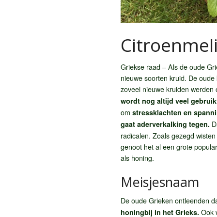
Citroenmeli
Griekse raad – Als de oude Gr
nieuwe soorten kruid. De oude
zoveel nieuwe kruiden werden o
wordt nog altijd veel gebru
om
stressklachten en spann
Da
gaat aderverkalking tegen.
radicalen. Zoals gezegd wisten
genoot het al een grote popular
als honing.
Meisjesnaam
De oude Grieken ontleenden d
Ook w
honingbij in het Grieks.