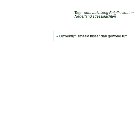
Tags:
aderverkalking
België
citroen
Nederland
stressklachten
« Citroentijm smaakt frisser dan gewone tijm