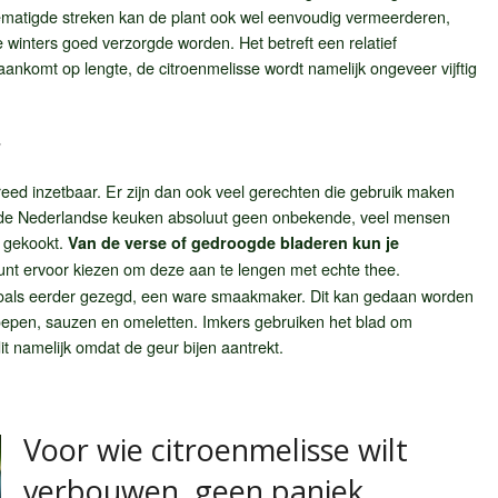
 gematigde streken kan de plant ook wel eenvoudig vermeerderen,
e winters goed verzorgde worden. Het betreft een relatief
ankomt op lengte, de citroenmelisse wordt namelijk ongeveer vijftig
r
breed inzetbaar. Er zijn dan ook veel gerechten die gebruik maken
in de Nederlandse keuken absoluut geen onbekende, veel mensen
 gekookt.
Van de verse of gedroogde bladeren kun je
unt ervoor kiezen om deze aan te lengen met echte thee.
 zoals eerder gezegd, een ware smaakmaker. Dit kan gedaan worden
soepen, sauzen en omeletten. Imkers gebruiken het blad om
dit namelijk omdat de geur bijen aantrekt.
Voor wie citroenmelisse wilt
verbouwen, geen paniek.