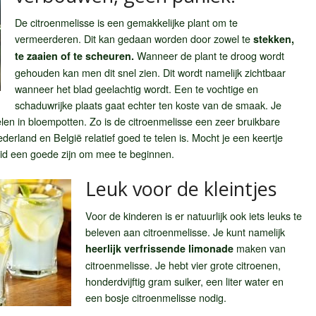
De citroenmelisse is een gemakkelijke plant om te
vermeerderen. Dit kan gedaan worden door zowel te
stekken,
Wanneer de plant te droog wordt
te zaaien of te scheuren.
gehouden kan men dit snel zien. Dit wordt namelijk zichtbaar
wanneer het blad geelachtig wordt. Een te vochtige en
schaduwrijke plaats gaat echter ten koste van de smaak. Je
elen in bloempotten. Zo is de citroenmelisse een zeer bruikbare
ederland en België relatief goed te telen is. Mocht je een keertje
ruid een goede zijn om mee te beginnen.
Leuk voor de kleintjes
Voor de kinderen is er natuurlijk ook iets leuks te
beleven aan citroenmelisse. Je kunt namelijk
maken van
heerlijk verfrissende limonade
citroenmelisse. Je hebt vier grote citroenen,
honderdvijftig gram suiker, een liter water en
een bosje citroenmelisse nodig.