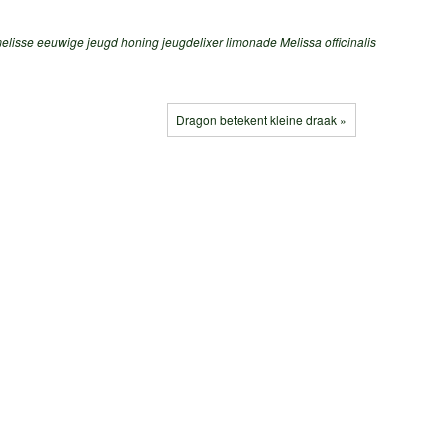
melisse
eeuwige jeugd
honing
jeugdelixer
limonade
Melissa officinalis
Dragon betekent kleine draak »