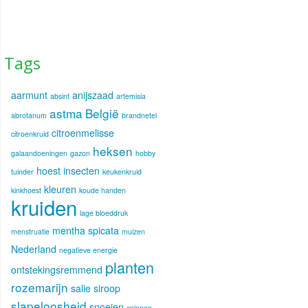
Tags
aarmunt
anijszaad
absint
artemisia
astma
België
abrotanum
brandnetel
citroenmelisse
citroenkruid
heksen
galaandoeningen
gazon
hobby
hoest
insecten
tuinder
keukenkruid
kleuren
kinkhoest
koude handen
kruiden
lage bloeddruk
mentha spicata
menstruatie
muizen
Nederland
negatieve energie
planten
ontstekingsremmend
rozemarijn
salie
siroop
slapeloosheid
snoeien
spinnen