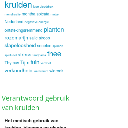
kruiden
lage bloeddruk
mentha spicata
menstruatie
muizen
Nederland
negatieve energie
planten
ontstekingsremmend
rozemarijn
salie
siroop
slapeloosheid
snoeien
spinnen
thee
stress
spiritueel
tandpasta
tuin
Tijm
Thymus
verdriet
verkoudheid
wierook
watermunt
Verantwoord gebruik
van kruiden
Het medisch gebruik van
kruiden, bloemen en planten