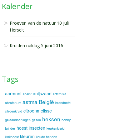
Kalender
Proeven van de natuur 10 juli
Herselt
Kruiden ruildag 5 juni 2016
Tags
aarmunt
anijszaad
absint
artemisia
astma
België
abrotanum
brandnetel
citroenmelisse
citroenkruid
heksen
galaandoeningen
gazon
hobby
hoest
insecten
tuinder
keukenkruid
kleuren
kinkhoest
koude handen