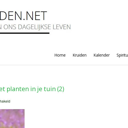
Home
Kruiden
Kalender
Spirit
 planten in je tuin (2)
voor
chakeld
Geuren
en
kleuren
met
planten
in
je