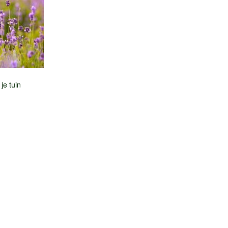
tuin
(2)
je tuin