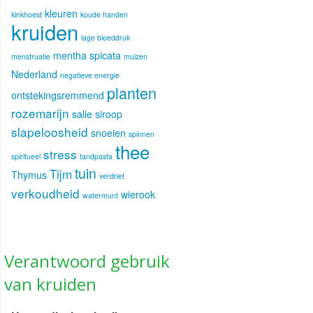
kleuren
kinkhoest
koude handen
kruiden
lage bloeddruk
mentha spicata
menstruatie
muizen
Nederland
negatieve energie
planten
ontstekingsremmend
rozemarijn
salie
siroop
slapeloosheid
snoeien
spinnen
thee
stress
spiritueel
tandpasta
tuin
Tijm
Thymus
verdriet
verkoudheid
wierook
watermunt
Verantwoord gebruik
van kruiden