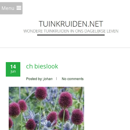
Menu
ch bieslook
14
jun
Posted by:
johan
No comments