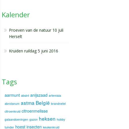
Kalender
Proeven van de natuur 10 juli
Herselt
Kruiden ruildag 5 juni 2016
Tags
aarmunt
anijszaad
absint
artemisia
astma
België
abrotanum
brandnetel
citroenmelisse
citroenkruid
heksen
galaandoeningen
gazon
hobby
hoest
insecten
tuinder
keukenkruid