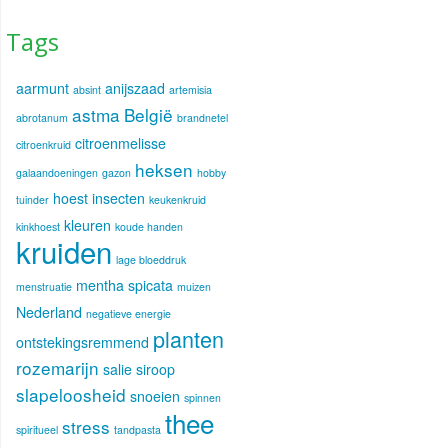
Tags
aarmunt
anijszaad
absint
artemisia
astma
België
abrotanum
brandnetel
citroenmelisse
citroenkruid
heksen
galaandoeningen
gazon
hobby
hoest
insecten
tuinder
keukenkruid
kleuren
kinkhoest
koude handen
kruiden
lage bloeddruk
mentha spicata
menstruatie
muizen
Nederland
negatieve energie
planten
ontstekingsremmend
rozemarijn
salie
siroop
slapeloosheid
snoeien
spinnen
thee
stress
spiritueel
tandpasta