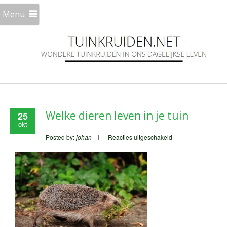
Menu
Welke dieren leven in je tuin
25
okt
voor
Posted by:
johan
Reacties uitgeschakeld
Welke
dieren
leven
in
je
tuin