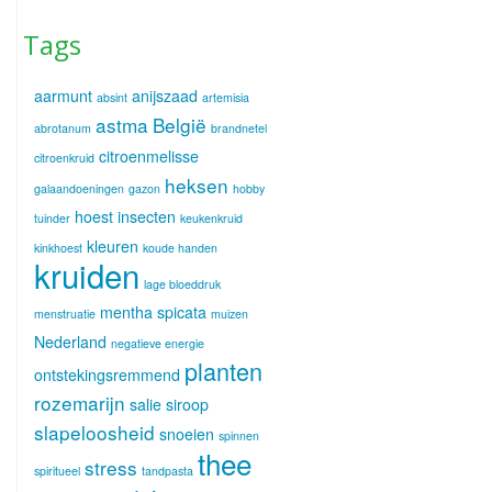
Tags
aarmunt
anijszaad
absint
artemisia
astma
België
abrotanum
brandnetel
citroenmelisse
citroenkruid
heksen
galaandoeningen
gazon
hobby
hoest
insecten
tuinder
keukenkruid
kleuren
kinkhoest
koude handen
kruiden
lage bloeddruk
mentha spicata
menstruatie
muizen
Nederland
negatieve energie
planten
ontstekingsremmend
rozemarijn
salie
siroop
slapeloosheid
snoeien
spinnen
thee
stress
spiritueel
tandpasta