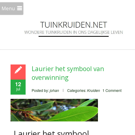
Menu
Laurier het symbool van
overwinning
12
jul
Posted by:
johan
Categories:
Kruiden
1 Comment
Laurier het symbool