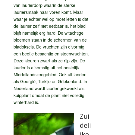
van laurierdorp waarin de sterke
lauriersmaak naar voren komt. Maar
waar je echter wel op moet letten is dat
de laurier zelf niet eetbaar is, het blad
blijft namelijk erg hard. De witachtige
bloemen staan in de schermen van de
bladoksels. De vruchten zijn eivormig,
een beetje besachtig en steenvruchten.
Deze kleuren zwart als ze rijp zijn. De
laurier is afkomstig uit het oostelijk
Middellandszeegebied. Ook uit landen
als Georgië, Turkije en Griekenland. In
Nederland wordt laurier gekweekt als
kuipplant omdat de plant niet volledig
winterhard is.
Zui
deli
jke