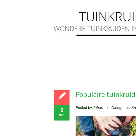
Populaire tuinkrui
Posted by:
johan
Categories:
Kr
9
mei