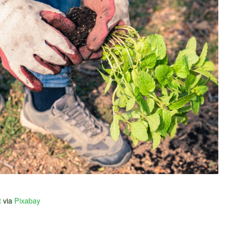
t
via
Pixabay