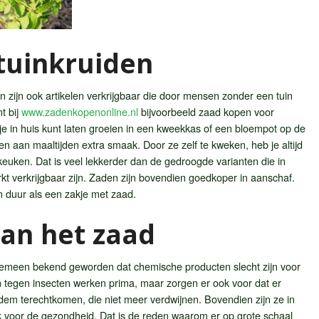
tuinkruiden
n zijn ook artikelen verkrijgbaar die door mensen zonder een tuin
t bij
www.zadenkopenonline.nl
bijvoorbeeld zaad kopen voor
e je in huis kunt laten groeien in een kweekkas of een bloempot op de
n aan maaltijden extra smaak. Door ze zelf te kweken, heb je altijd
keuken. Dat is veel lekkerder dan de gedroogde varianten die in
rkt verkrijgbaar zijn. Zaden zijn bovendien goedkoper in aanschaf.
n duur als een zakje met zaad.
van het zaad
lgemeen bekend geworden dat chemische producten slecht zijn voor
en tegen insecten werken prima, maar zorgen er ook voor dat er
odem terechtkomen, die niet meer verdwijnen. Bovendien zijn ze in
jk voor de gezondheid. Dat is de reden waarom er op grote schaal