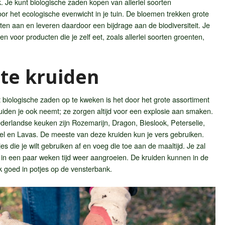
 Je kunt biologische zaden kopen van allerlei soorten
or het ecologische evenwicht in je tuin. De bloemen trekken grote
ten aan en leveren daardoor een bijdrage aan de biodiversiteit. Je
n voor producten die je zelf eet, zoals allerlei soorten groenten,
te kruiden
uit biologische zaden op te kweken is het door het grote assortiment
ruiden je ook neemt; ze zorgen altijd voor een explosie aan smaken.
ederlandse keuken zijn Rozemarijn, Dragon, Bieslook, Peterselie,
el en Lavas. De meeste van deze kruiden kun je vers gebruiken.
s die je wilt gebruiken af en voeg die toe aan de maaltijd. Je zal
s in een paar weken tijd weer aangroeien. De kruiden kunnen in de
k goed in potjes op de vensterbank.