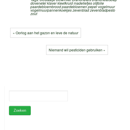
dovenetel
klaver
kleefkruid
madeliefjes
olijfolie
paardebloembrood
paardebloemen
peper
vogelmuur
vogelmuurpannenkoekjes
zevenblad
zevenbladpesto
zout
« Oorlog aan het gazon en leve de natuur
Niemand wil pesticiden gebruiken »