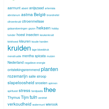
aarmunt
anijszaad
absint
artemisia
astma
België
abrotanum
brandnetel
citroenmelisse
citroenkruid
heksen
galaandoeningen
gazon
hobby
hoest
insecten
tuinder
keukenkruid
kleuren
kinkhoest
koude handen
kruiden
lage bloeddruk
mentha spicata
menstruatie
muizen
Nederland
negatieve energie
planten
ontstekingsremmend
rozemarijn
salie
siroop
slapeloosheid
snoeien
spinnen
thee
stress
spiritueel
tandpasta
tuin
Tijm
Thymus
verdriet
verkoudheid
wierook
watermunt