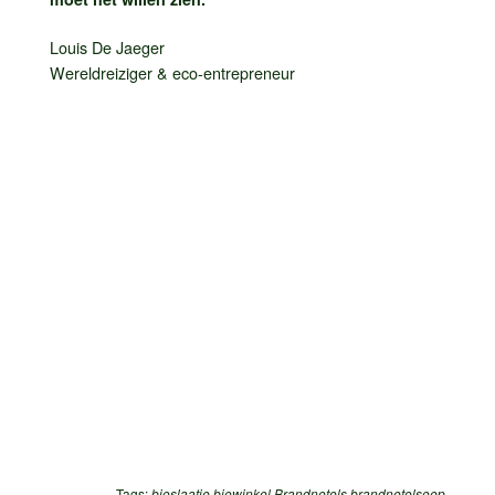
Louis De Jaeger
Wereldreiziger & eco-entrepreneur
Tags:
bioslaatje
biowinkel
Brandnetels
brandnetelsoep