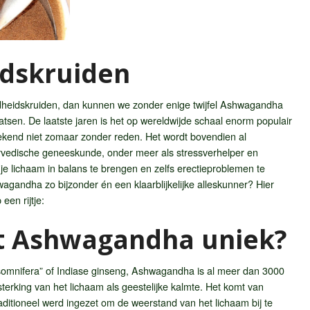
dskruiden
heidskruiden, dan kunnen we zonder enige twijfel Ashwagandha
sen. De laatste jaren is het op wereldwijde schaal enorm populair
ekend niet zomaar zonder reden. Het wordt bovendien al
rvedische geneeskunde, onder meer als stressverhelper en
e lichaam in balans te brengen en zelfs erectieproblemen te
gandha zo bijzonder én een klaarblijkelijke alleskunner? Hier
een rijtje:
 Ashwagandha uniek?
somnifera” of Indiase ginseng, Ashwagandha is al meer dan 3000
sterking van het lichaam als geestelijke kalmte. Het komt van
raditioneel werd ingezet om de weerstand van het lichaam bij te