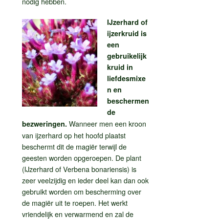
nodig hebben.
IJzerhard of
ijzerkruid is
een
gebruikelijk
kruid in
liefdesmixe
n en
beschermen
de
Wanneer men een kroon
bezweringen.
van ijzerhard op het hoofd plaatst
beschermt dit de magiër terwijl de
geesten worden opgeroepen. De plant
(IJzerhard of Verbena bonariensis) is
zeer veelzijdig en ieder deel kan dan ook
gebruikt worden om bescherming over
de magiër uit te roepen. Het werkt
vriendelijk en verwarmend en zal de