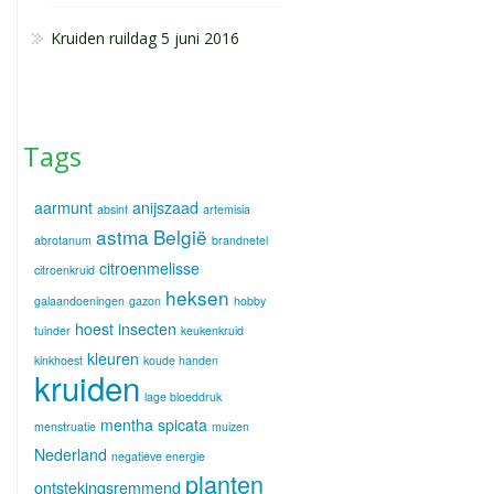
Kruiden ruildag 5 juni 2016
Tags
aarmunt
anijszaad
absint
artemisia
astma
België
abrotanum
brandnetel
citroenmelisse
citroenkruid
heksen
galaandoeningen
gazon
hobby
hoest
insecten
tuinder
keukenkruid
kleuren
kinkhoest
koude handen
kruiden
lage bloeddruk
mentha spicata
menstruatie
muizen
Nederland
negatieve energie
planten
ontstekingsremmend