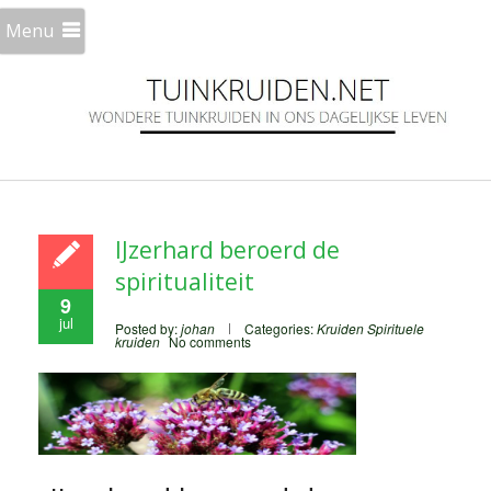
Menu
IJzerhard beroerd de
spiritualiteit
9
jul
Posted by:
johan
Categories:
Kruiden
Spirituele
kruiden
No comments