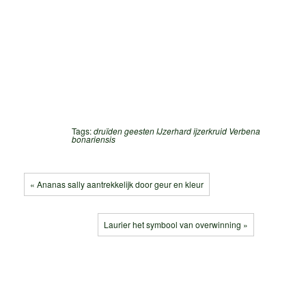
Tags:
druïden
geesten
IJzerhard
ijzerkruid
Verbena
bonariensis
« Ananas sally aantrekkelijk door geur en kleur
Laurier het symbool van overwinning »