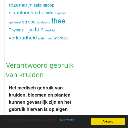
rozemarijn
salie
siroop
slapeloosheid
snoeien
spinnen
thee
stress
spiritueel
tandpasta
tuin
Tijm
Thymus
verdriet
verkoudheid
wierook
watermunt
Verantwoord gebruik
van kruiden
Het medisch gebruik van
kruiden, bloemen en planten
kunnen gevaarlijk zijn en het
gebruik hiervan is op eigen
risico .
Het gebruik van kruiden
Deze website maakt gebruik van cookies...
Meer weten
Akkoord
en planten is een kunst die