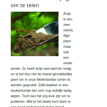
om te telen
Anijs
is een
zeer
veelzij
dige
plant
maar
ook
een
veelei
sende. Zo heeft anijs veel warmte nodig
en is het dus niet de meest gemakkelijke
plant om in onze Nederlandse tuinen te
worden gegroeid. Zelfs kweken in een
keukentuintje kan zich nog redelijk lastig
wijzen. Toch kan het erg leuk zijn om te
proberen. Wat je het beste kunt doen is
een goed gedraineerd stukje grond