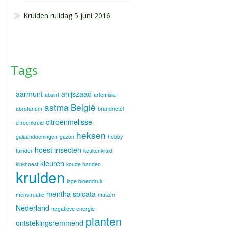
Kruiden ruildag 5 juni 2016
Tags
aarmunt
anijszaad
absint
artemisia
astma
België
abrotanum
brandnetel
citroenmelisse
citroenkruid
heksen
galaandoeningen
gazon
hobby
hoest
insecten
tuinder
keukenkruid
kleuren
kinkhoest
koude handen
kruiden
lage bloeddruk
mentha spicata
menstruatie
muizen
Nederland
negatieve energie
planten
ontstekingsremmend