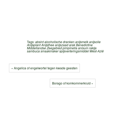
Tags:
absint
alcoholische dranken
anijsmelk
anijsolie
Anijsplant
Anijsthee
anijszaad
arak
Benedictine
Middellandse Zeegebied
pimpinella anisum
rakija
sambuca
smaakmaker
spijsverteringsmiddel
West-Azië
« Angelica of engelwortel tegen kwade geesten
Borago of komkommerkruid »