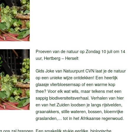
Proeven van de natuur op Zondag 10 juli om 14
uur, Hertberg – Herselt
Gids Joke van Natuurpunt CVN laat je de natuur
op een unieke wijze ontdekken! Een heerlijk
glaasje vlierbloesemsap of een warme kop
thee? Voor elk wat wils, maar telkens met een
sappig biodiversiteitsverhaal. Verhalen van hier
en van het Zuiden loodsen je langs rijstvelden,
graanakkers, stille wateren, bossen, bloemrijke
graslanden,… tot in het Afrikaanse regenwoud.
 ons zal brengen. Een smakelijk stukje eerlijke, biologische