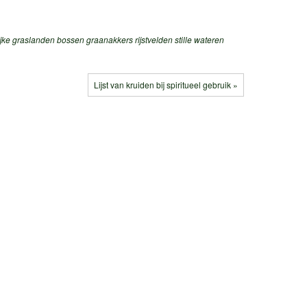
jke graslanden
bossen
graanakkers
rijstvelden
stille wateren
Lijst van kruiden bij spiritueel gebruik »