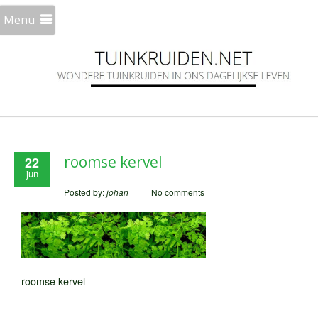
Menu
roomse kervel
22
jun
Posted by:
johan
No comments
roomse kervel