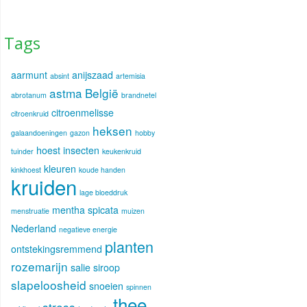
Tags
aarmunt
anijszaad
absint
artemisia
astma
België
abrotanum
brandnetel
citroenmelisse
citroenkruid
heksen
galaandoeningen
gazon
hobby
hoest
insecten
tuinder
keukenkruid
kleuren
kinkhoest
koude handen
kruiden
lage bloeddruk
mentha spicata
menstruatie
muizen
Nederland
negatieve energie
planten
ontstekingsremmend
rozemarijn
salie
siroop
slapeloosheid
snoeien
spinnen
thee
stress