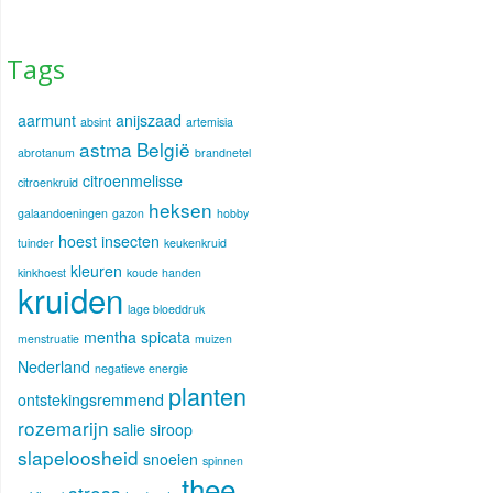
Tags
aarmunt
anijszaad
absint
artemisia
astma
België
abrotanum
brandnetel
citroenmelisse
citroenkruid
heksen
galaandoeningen
gazon
hobby
hoest
insecten
tuinder
keukenkruid
kleuren
kinkhoest
koude handen
kruiden
lage bloeddruk
mentha spicata
menstruatie
muizen
Nederland
negatieve energie
planten
ontstekingsremmend
rozemarijn
salie
siroop
slapeloosheid
snoeien
spinnen
thee
stress