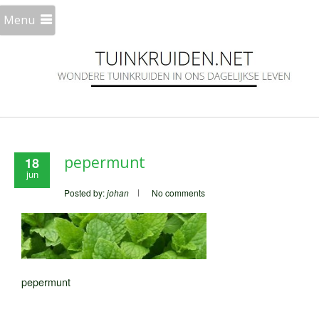
Menu
pepermunt
18
jun
Posted by:
johan
No comments
pepermunt