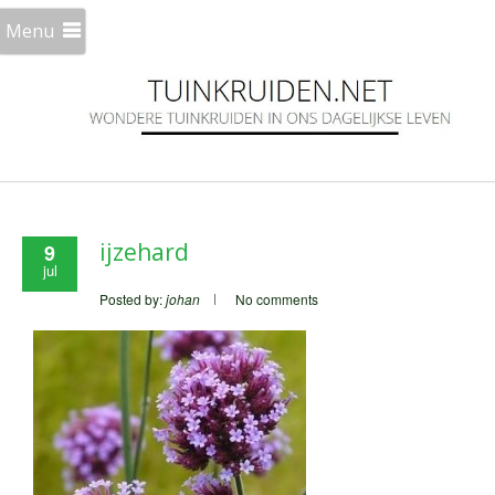
Menu
ijzehard
9
jul
Posted by:
johan
No comments