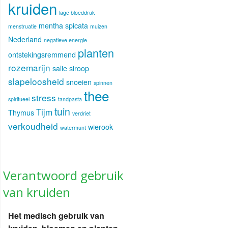
kruiden
lage bloeddruk
mentha spicata
menstruatie
muizen
Nederland
negatieve energie
planten
ontstekingsremmend
rozemarijn
salie
siroop
slapeloosheid
snoeien
spinnen
thee
stress
spiritueel
tandpasta
tuin
Tijm
Thymus
verdriet
verkoudheid
wierook
watermunt
Verantwoord gebruik
van kruiden
Het medisch gebruik van