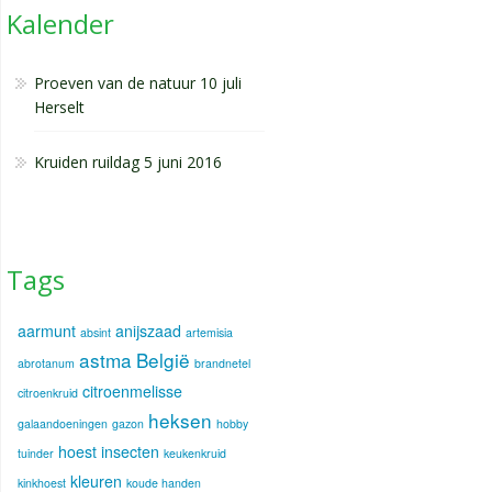
Kalender
Proeven van de natuur 10 juli
Herselt
Kruiden ruildag 5 juni 2016
Tags
aarmunt
anijszaad
absint
artemisia
astma
België
abrotanum
brandnetel
citroenmelisse
citroenkruid
heksen
galaandoeningen
gazon
hobby
hoest
insecten
tuinder
keukenkruid
kleuren
kinkhoest
koude handen