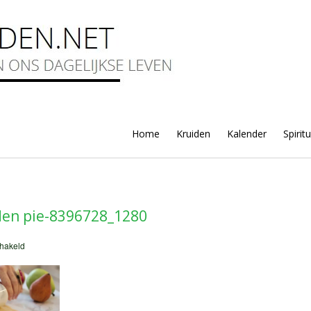
Home
Kruiden
Kalender
Spirit
den pie-8396728_1280
voor
chakeld
bakken
met
tuinkruiden
pie-
8396728_1280