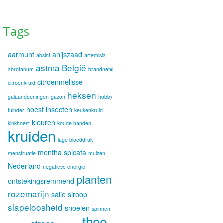
Tags
aarmunt
anijszaad
absint
artemisia
astma
België
abrotanum
brandnetel
citroenmelisse
citroenkruid
heksen
galaandoeningen
gazon
hobby
hoest
insecten
tuinder
keukenkruid
kleuren
kinkhoest
koude handen
kruiden
lage bloeddruk
mentha spicata
menstruatie
muizen
Nederland
negatieve energie
planten
ontstekingsremmend
rozemarijn
salie
siroop
slapeloosheid
snoeien
spinnen
thee
stress