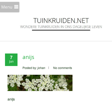
Menu
anijs
7
jun
Posted by:
johan
No comments
anijs