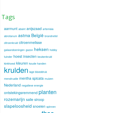
Tags
aarmunt
anijszaad
absint
artemisia
astma
België
abrotanum
brandnetel
citroenmelisse
citroenkruid
heksen
galaandoeningen
gazon
hobby
hoest
insecten
tuinder
keukenkruid
kleuren
kinkhoest
koude handen
kruiden
lage bloeddruk
mentha spicata
menstruatie
muizen
Nederland
negatieve energie
planten
ontstekingsremmend
rozemarijn
salie
siroop
slapeloosheid
snoeien
spinnen
thee