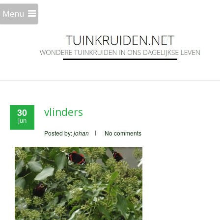
Menu
vlinders
30
jun
Posted by:
johan
No comments