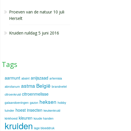
Proeven van de natuur 10 juli
Herselt
Kruiden ruildag 5 juni 2016
Tags
aarmunt
anijszaad
absint
artemisia
astma
België
abrotanum
brandnetel
citroenmelisse
citroenkruid
heksen
galaandoeningen
gazon
hobby
hoest
insecten
tuinder
keukenkruid
kleuren
kinkhoest
koude handen
kruiden
lage bloeddruk