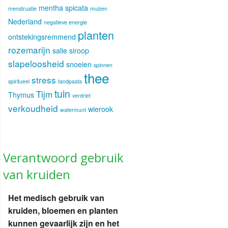
mentha spicata
menstruatie
muizen
Nederland
negatieve energie
planten
ontstekingsremmend
rozemarijn
salie
siroop
slapeloosheid
snoeien
spinnen
thee
stress
spiritueel
tandpasta
tuin
Tijm
Thymus
verdriet
verkoudheid
wierook
watermunt
Verantwoord gebruik
van kruiden
Het medisch gebruik van
kruiden, bloemen en planten
kunnen gevaarlijk zijn en het