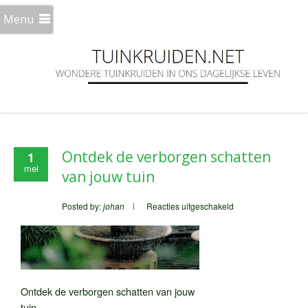
Menu
Ontdek de verborgen schatten
1
mei
van jouw tuin
voor
Posted by:
johan
Reacties uitgeschakeld
Ontdek
de
verborgen
schatten
van
jouw
tuin
Ontdek de verborgen schatten van jouw
tuin