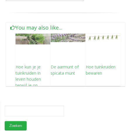
You may also like...
Hoe kun je je
De aarmunt of
Hoe tuinkruiden
tuinkruiden in
spicata munt
bewaren
leven houden
terwijl je op
vakantie bent?