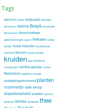
Tags
aarmunt
anijszaad
absint
artemisia
astma
België
abrotanum
brandnetel
citroenmelisse
citroenkruid
heksen
galaandoeningen
gazon
hobby
hoest
insecten
tuinder
keukenkruid
kleuren
kinkhoest
koude handen
kruiden
lage bloeddruk
mentha spicata
menstruatie
muizen
Nederland
negatieve energie
planten
ontstekingsremmend
rozemarijn
salie
siroop
slapeloosheid
snoeien
spinnen
thee
stress
spiritueel
tandpasta
tuin
Tijm
Thymus